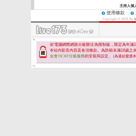
主持人個
使用條款
Copyright © 2026 By
依'電腦網際網路分級辦法'為限制級，限定為年滿
1
本站內影音內容及各項條款。為防範未滿
18
歲之
金會TICRF分級服務
的安裝與設定。
(為還給愛護