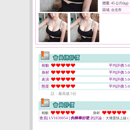
體重: 45 公斤(kg)
區域: 台北市
相貌
平均評價 5.0
身材
平均評價 5.0
表演
平均評價 5.0
態度
平均評價 5.0
註﹕最高值 5分
相貌
身材
會員[ LV1639054 ]
肉棒棒好硬
的評論：
大壞蛋快上線
(