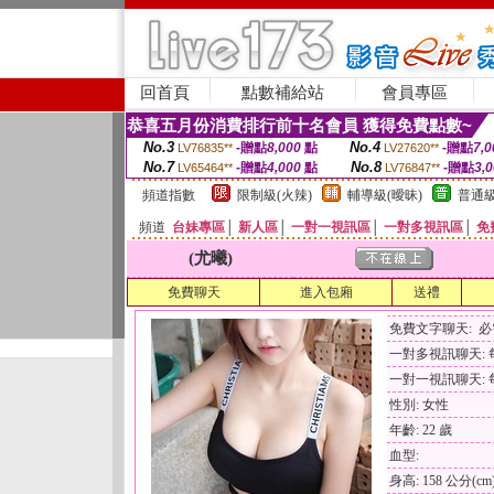
回首頁
點數補給站
會員專區
恭喜五月份消費排行前十名會員 獲得免費點數~
No.3
No.4
-贈點
8,000
點
-贈點
7,0
LV76835**
LV27620**
No.7
No.8
-贈點
4,000
點
-贈點
3,
LV65464**
LV76847**
頻道指數
限制級(火辣)
輔導級(曖昧)
普通級
頻道
台妹專區
│
新人區
│
一對一視訊區
│
一對多視訊區
│
免
(尤曦)
免費聊天
進入包廂
送禮
免費文字聊天: 
一對多視訊聊天: 每
一對一視訊聊天: 每
性別: 女性
年齡: 22 歲
血型:
身高: 158 公分(cm