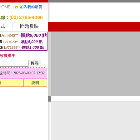
方式
問題反映
-贈點
9,000
點
LV59343**
6
-贈點
5,000
點
LV77023**
10
-贈點
1,000
點
LV71888**
收費排序
 : 2026-08-09 07:12:32
愛
說明