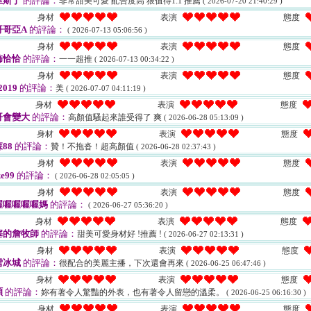
里斯丁
的評論：
非常甜美可愛 配合度高 狠值得1:1 推薦
( 2026-07-20 21:40:29 )
身材
表演
態度
哥哥亞A
的評論：
( 2026-07-13 05:06:56 )
身材
表演
態度
咘恰恰
的評論：
一一超推
( 2026-07-13 00:34:22 )
身材
表演
態度
019
的評論：
美
( 2026-07-07 04:11:19 )
身材
表演
態度
哥會變大
的評論：
高顏值騷起來誰受得了 爽
( 2026-06-28 05:13:09 )
身材
表演
態度
88
的評論：
贊！不拖沓！超高顏值
( 2026-06-28 02:37:43 )
身材
表演
態度
e99
的評論：
( 2026-06-28 02:05:05 )
身材
表演
態度
喔喔喔喔喔媽
的評論：
( 2026-06-27 05:36:20 )
身材
表演
態度
塞的詹牧師
的評論：
甜美可愛身材好 !推薦 !
( 2026-06-27 02:13:31 )
身材
表演
態度
雪冰城
的評論：
很配合的美麗主播，下次還會再來
( 2026-06-25 06:47:46 )
身材
表演
態度
碩
的評論：
妳有著令人驚豔的外表，也有著令人留戀的溫柔。
( 2026-06-25 06:16:30 )
身材
表演
態度