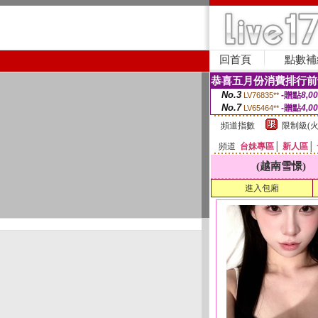
回首頁
點數補
恭喜五月份消費排行前
No.3
-贈點
8,0
LV76835**
No.7
-贈點
4,0
LV65464**
頻道指數
限制級(火
頻道
台妹專區
│
新人區
│
(越南雪憬)
進入包廂