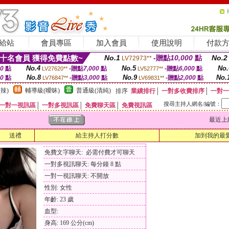
給站
會員專區
加入會員
使用說明
付款
十名會員 獲得免費點數~
No.1
-贈點
10,000
點
No.2
LV72973**
No.4
No.5
No.
00
點
-贈點
7,000
點
-贈點
6,000
點
LV27620**
LV52777**
No.8
No.9
No.
00
點
-贈點
3,000
點
-贈點
2,000
點
LV76847**
LV69831**
辣)
輔導級(曖昧)
普通級(清純)
排序
業績排行
│
一對多收費排序
│
一對一
搜尋主持人網名/編號：
一對一視訊區
│
一對多視訊區
│
免費聊天區
│
免費視訊區
最近上線時間
送禮
給主持人打分數
加到我的最
免費文字聊天: 必需付費才可聊天
一對多視訊聊天: 每分鐘 8 點
一對一視訊聊天: 不開放
性別: 女性
年齡: 23 歲
血型:
身高: 169 公分(cm)