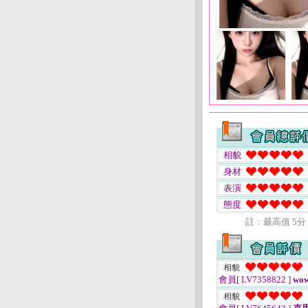
相貌
身材
表演
態度
註﹕最高值 5分
相貌
會員[ LV7358822 ]
wow
相貌