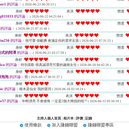
or1
的評論：
( 2026-06-23 00:20:13 )
身材
表演
態度
g011033
的評論：
( 2026-06-22 04:21:04 )
身材
表演
態度
的評論：
( 2026-06-21 07:31:46 )
身材
表演
態度
in256
的評論：
很可愛 很靦腆 會滿足你的需求女孩
( 2026-06-21 07:31:25 )
身材
表演
態度
美式的阿澤
的評論：
( 2026-06-21 03:17:59 )
身材
表演
態度
ica
的評論：
特別喜歡 很真誠漂亮可愛的越南女生
( 2026-06-18 04:42:26 )
身材
表演
態度
稚泡泡
的評論：
寶
( 2026-06-17 06:31:37 )
身材
表演
態度
ic
的評論：
根本是仙女 我的寶貝
( 2026-06-16 02:18:24 )
身材
表演
態度
e57
的評論：
年輕漂亮 不會後悔 一定是2個大拇指的啦??
( 2026-06-15 05:50:19 )
主持人個人首頁
|
相片本
|
評價
|
記錄
使用條款
加入賺錢聯盟
賺錢聯盟專區