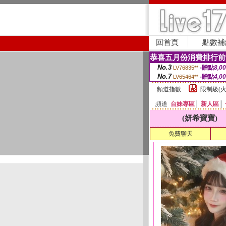
回首頁
點數補
恭喜五月份消費排行前
No.3
-贈點
8,0
LV76835**
No.7
-贈點
4,0
LV65464**
頻道指數
限制級(火
頻道
台妹專區
│
新人區
│
(妍希寶寶)
免費聊天