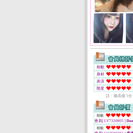
相貌
身材
表演
態度
註﹕最高值 5分
相貌
會員[ LV7320805 ]
Dan
相貌