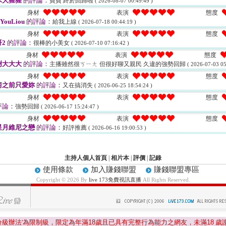
木大猩猩
的評論：
寶寶 終於回歸啦
( 2026-08-07 00:49:49 )
身材
表演
態度
YouLiou
的評論：
給我上線
( 2026-07-18 00:44:19 )
身材
表演
態度
2
的評論：
很棒的小美女
( 2026-07-10 07:16:42 )
身材
表演
態度
樹大大大
的評論：
主播雖然很ㄎㄧㄤ 但很好聊又親民 久違的強勢回歸
( 2026-07-03 05
身材
表演
態度
房之前只愛妳
的評論：
又在搞消失
( 2026-06-25 18:54:24 )
身材
表演
態度
評論：
強勢回歸
( 2026-06-17 15:24:47 )
身材
表演
態度
星月維尼之戀
的評論：
好評推薦
( 2026-06-16 19:00:53 )
主持人個人首頁
|
相片本
|
評價
|
記錄
使用條款
加入賺錢聯盟
賺錢聯盟專區
Copyright © 2026 By
live 173免費視訊直播
All Rights Reserved.
分級辦法'為限制級，限定為年滿
18
歲且已具有完整行為能力之網友，未滿
18
歲