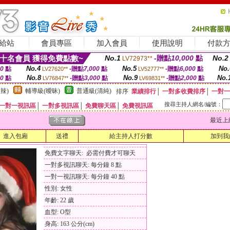
給站
會員專區
加入會員
使用說明
付款
十名會員 獲得免費點數~
No.1
-贈點
10,000
點
No.2
LV72973**
No.4
No.5
No.
00
點
-贈點
7,000
點
-贈點
6,000
點
LV27620**
LV52777**
No.8
No.9
No.
00
點
-贈點
3,000
點
-贈點
2,000
點
LV76847**
LV69831**
辣)
輔導級(曖昧)
普通級(清純)
排序
業績排行
│
一對多收費排序
│
一對一
搜尋主持人網名/編號：
一對一視訊區
│
一對多視訊區
│
免費聊天區
│
免費視訊區
最近上線時間
進入包廂
送禮
給主持人打分數
加到我
免費文字聊天: 必需付費才可聊天
一對多視訊聊天: 每分鐘 8 點
一對一視訊聊天: 每分鐘 40 點
性別: 女性
年齡: 22 歲
血型: O型
身高: 163 公分(cm)