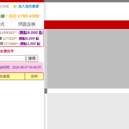
方式
問題反映
-贈點
9,000
點
LV59343**
6
-贈點
5,000
點
LV77023**
10
-贈點
1,000
點
LV71888**
收費排序
 : 2026-08-07 04:46:05
的最愛
說明