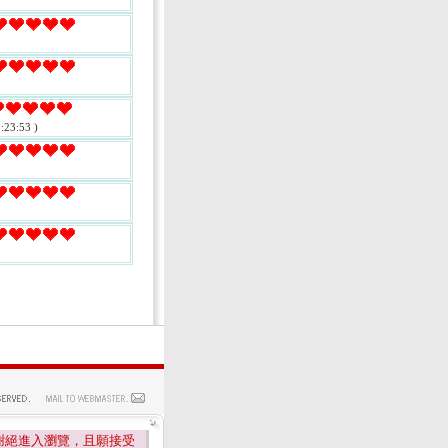
:23:53 )
謝絕進入瀏覽，且願接受