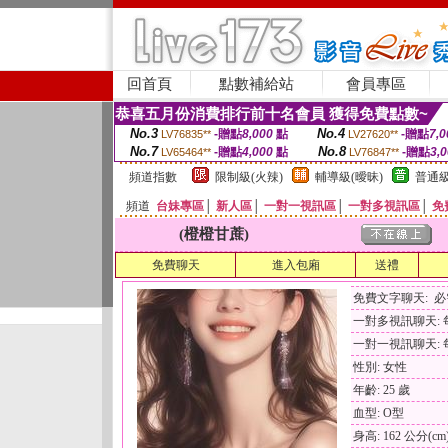
回首頁
點數補給站
會員專區
恭喜五月份消費排行前十名會員 獲得免費點數~
No.3
No.4
-贈點
8,000
點
-贈點
7,0
LV76835**
LV27620**
No.7
No.8
-贈點
4,000
點
-贈點
3,
LV65464**
LV76847**
頻道指數
限制級(火辣)
輔導級(曖昧)
普通級
頻道
台妹專區
│
新人區
│
一對一視訊區
│
一對多視訊區
│
免
(橙橙甘蔗)
免費聊天
進入包廂
送禮
免費文字聊天: 
一對多視訊聊天: 每
一對一視訊聊天: 每
性別: 女性
年齡: 25 歲
血型: O型
身高: 162 公分(cm