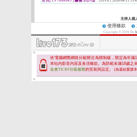
會員[ LV7608645 ]
赫俊
的評論：
LOVE
( 2026-06-11 13:4
主持人個
使用條款
Copyright © 2026 By
依'電腦網際網路分級辦法'為限制級，限定為年滿
1
本站內影音內容及各項條款。為防範未滿
18
歲之
金會TICRF分級服務
的安裝與設定。
(為還給愛護