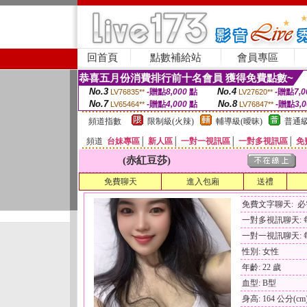
回首頁
點數補給站
會員專區
恭喜五月份消費排行前十名會員 獲得免費點數~
No.3
No.4
-贈點
8,000
點
-贈點
7,0
LV76835**
LV27620**
No.7
No.8
-贈點
4,000
點
-贈點
3,
LV65464**
LV76847**
頻道指數
限制級(火辣)
輔導級(曖昧)
普通級
頻道
台妹專區
│
新人區
│
一對一視訊區
│
一對多視訊區
│
免
(赤紅豆莎)
免費聊天
進入包廂
送禮
免費文字聊天: 
一對多視訊聊天: 每
一對一視訊聊天: 每
性別: 女性
年齡: 22 歲
血型: B型
身高: 164 公分(cm