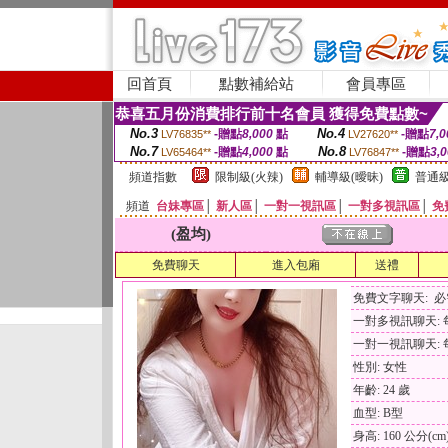
回首頁
點數補給站
會員專區
恭喜五月份消費排行前十名會員 獲得免費點數~
No.3
No.4
-贈點
8,000
點
-贈點
7,0
LV76835**
LV27620**
No.7
No.8
-贈點
4,000
點
-贈點
3,
LV65464**
LV76847**
頻道指數
限制級(火辣)
輔導級(曖昧)
普通級
頻道
台妹專區
│
新人區
│
一對一視訊區
│
一對多視訊區
│
免
(盈均)
免費聊天
進入包廂
送禮
免費文字聊天: 
一對多視訊聊天: 每
一對一視訊聊天: 每
性別: 女性
年齡: 24 歲
血型: B型
身高: 160 公分(cm