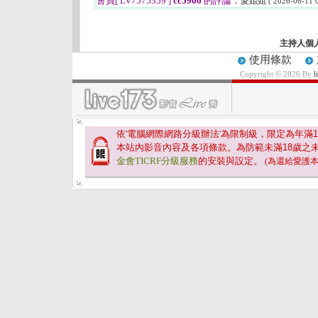
會員[ LV7575359 ]
cc5966
的評論：
愛姐姐
( 2026-06-11 0
主持人個
使用條款
Copyright © 2026 By
依'電腦網際網路分級辦法'為限制級，限定為年滿
1
本站內影音內容及各項條款。為防範未滿
18
歲之
金會TICRF分級服務
的安裝與設定。
(為還給愛護