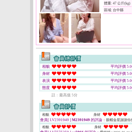
體重: 47 公斤(kg)
區域: 台中縣
相貌
平均評價 5.0
身材
平均評價 5.0
表演
平均評價 5.0
態度
平均評價 5.0
註﹕最高值 5分
相貌
身材
會員[ LV2391949 ]
M2391949
的評論：
眼帽金星謝謝你
相貌
身材