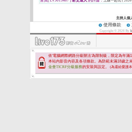
會員[ LV5013487 ]
射交達人
的評論：
上線一起玩
( 2026
主持人個
使用條款
Copyright © 2026 By
依'電腦網際網路分級辦法'為限制級，限定為年滿
1
本站內影音內容及各項條款。為防範未滿
18
歲之
金會TICRF分級服務
的安裝與設定。
(為還給愛護