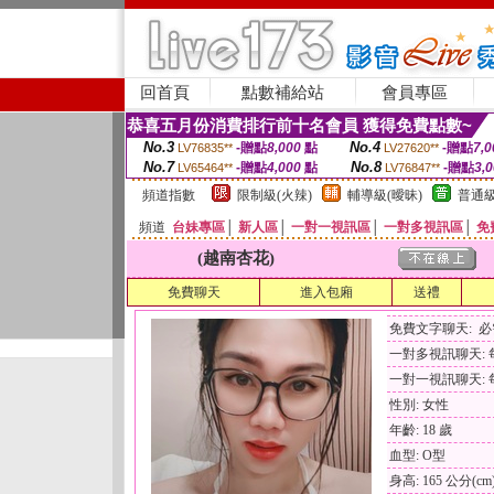
回首頁
點數補給站
會員專區
恭喜五月份消費排行前十名會員 獲得免費點數~
No.3
No.4
-贈點
8,000
點
-贈點
7,0
LV76835**
LV27620**
No.7
No.8
-贈點
4,000
點
-贈點
3,
LV65464**
LV76847**
頻道指數
限制級(火辣)
輔導級(曖昧)
普通級
頻道
台妹專區
│
新人區
│
一對一視訊區
│
一對多視訊區
│
免
(越南杏花)
免費聊天
進入包廂
送禮
免費文字聊天: 
一對多視訊聊天: 每
一對一視訊聊天: 每
性別: 女性
年齡: 18 歲
血型: O型
身高: 165 公分(cm