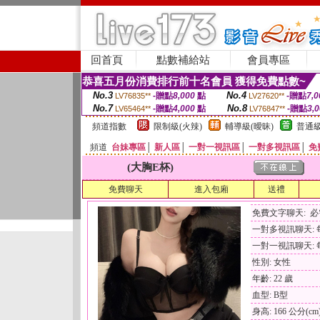
回首頁
點數補給站
會員專區
恭喜五月份消費排行前十名會員 獲得免費點數~
No.3
No.4
-贈點
8,000
點
-贈點
7,0
LV76835**
LV27620**
No.7
No.8
-贈點
4,000
點
-贈點
3,
LV65464**
LV76847**
頻道指數
限制級(火辣)
輔導級(曖昧)
普通級
頻道
台妹專區
│
新人區
│
一對一視訊區
│
一對多視訊區
│
免
(大胸E杯)
免費聊天
進入包廂
送禮
免費文字聊天: 
一對多視訊聊天: 每
一對一視訊聊天: 每
性別: 女性
年齡: 22 歲
血型: B型
身高: 166 公分(cm