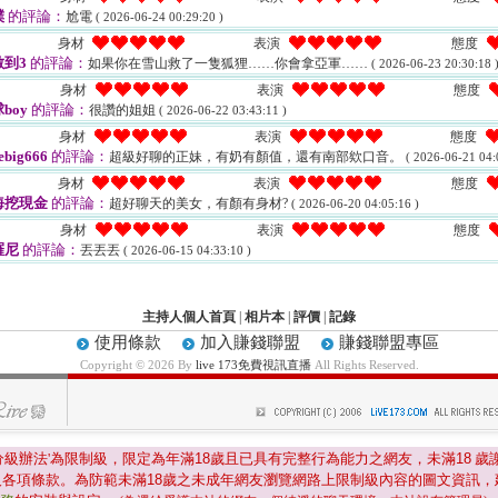
噗
的評論：
尬電
( 2026-06-24 00:29:20 )
身材
表演
態度
到3
的評論：
如果你在雪山救了一隻狐狸……你會拿亞軍……
( 2026-06-23 20:30:18 
身材
表演
態度
boy
的評論：
很讚的姐姐
( 2026-06-22 03:43:11 )
身材
表演
態度
lebig666
的評論：
超級好聊的正妹，有奶有顏值，還有南部欸口音。
( 2026-06-21 04:
身材
表演
態度
海挖現金
的評論：
超好聊天的美女，有顏有身材?
( 2026-06-20 04:05:16 )
身材
表演
態度
羅尼
的評論：
丟丟丟
( 2026-06-15 04:33:10 )
主持人個人首頁
|
相片本
|
評價
|
記錄
使用條款
加入賺錢聯盟
賺錢聯盟專區
Copyright © 2026 By
live 173免費視訊直播
All Rights Reserved.
分級辦法'為限制級，限定為年滿
18
歲且已具有完整行為能力之網友，未滿
18
歲
及各項條款。為防範未滿
18
歲之未成年網友瀏覽網路上限制級內容的圖文資訊，