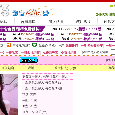
給站
會員專區
加入會員
使用說明
付款
十名會員 獲得免費點數~
No.1
-贈點
10,000
點
No.2
LV72973**
No.4
No.5
No.
00
點
-贈點
7,000
點
-贈點
6,000
點
LV27620**
LV52777**
No.8
No.9
No.
00
點
-贈點
3,000
點
-贈點
2,000
點
LV76847**
LV69831**
辣)
輔導級(曖昧)
普通級(清純)
排序
業績排行
│
一對多收費排序
│
一對一
搜尋主持人網名/編號：
一對一視訊區
│
一對多視訊區
│
免費聊天區
│
免費視訊區
最近上線時間
進入包廂
送禮
給主持人打分數
加到我
免費文字聊天: 必需付費才可聊天
一對多視訊聊天: 每分鐘 8 點
一對一視訊聊天: 每分鐘 30 點
性別: 女性
年齡: 25 歲
血型: AB型
身高: 162 公分(cm)