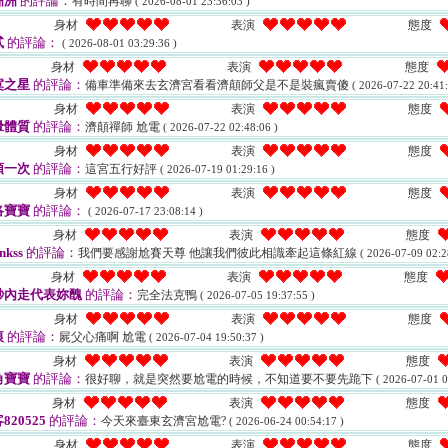
洲洲
的評論：
有時間再聊
( 2026-08-01 23:36:03 )
身材
表演
態度
貳
的評論：
( 2026-08-01 03:29:36 )
身材
表演
態度
寞之星
的評論：
備車準備來去玄濟宮看看濟顛師父是不是裝瘋賣傻
( 2026-07-22 20:41:
身材
表演
態度
暈體質
的評論：
濟顛禪師 尬電
( 2026-07-22 02:48:06 )
身材
表演
態度
頭一次
的評論：
這宮五行好評
( 2026-07-19 01:29:16 )
身材
表演
態度
洛寶寶
的評論：
( 2026-07-17 23:08:14 )
身材
表演
態度
nkss
的評論：
我們要感謝尬賽天尊 他讓我們彼此相識牽起這條紅線
( 2026-07-09 02:2
身材
表演
態度
秒內走代表妳醜
的評論：
完全法克鴨
( 2026-07-05 19:37:55 )
身材
表演
態度
痕
的評論：
屍父心痛啊 尬電
( 2026-07-04 19:50:37 )
身材
表演
態度
角寶寶
的評論：
很好聊，就是突然要尬電的時候，不知道要不要先跪下
( 2026-07-01 0
身材
表演
態度
820525
的評論：
今天來臺東玄濟宮尬電?
( 2026-06-24 00:54:17 )
身材
表演
態度