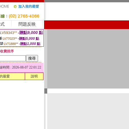
方式
問題反映
-贈點
9,000
點
LV59343**
6
-贈點
5,000
點
LV77023**
10
-贈點
1,000
點
LV71888**
收費排序
 : 2026-08-07 22:01:22
的最愛
說明