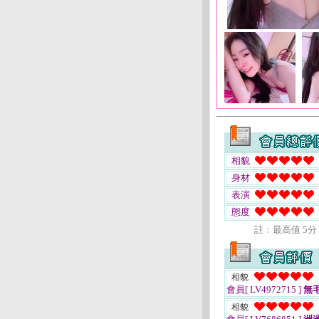
相貌
身材
表演
態度
註﹕最高值 5分
相貌
會員[ LV4972715 ]
無
相貌