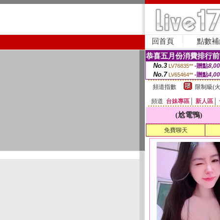
回首頁
點數補
恭喜五月份消費排行前
No.3
-贈點
8,0
LV76835**
No.7
-贈點
4,0
LV65464**
頻道指數
限制級(火
頻道
台妹專區
│
新人區
│
(尬電鴨)
免費聊天