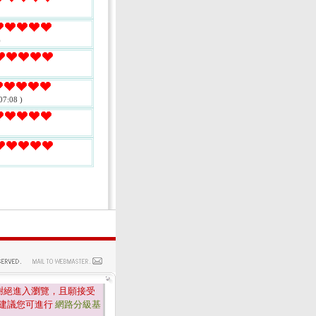
)
07:08 )
謝絕進入瀏覽，且願接受
建議您可進行
網路分級基