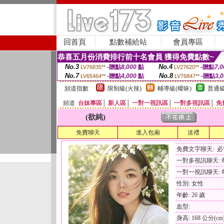
回首頁
點數補給站
會員專區
恭喜五月份消費排行前十名會員 獲得免費點數~
No.3
No.4
-贈點
8,000
點
-贈點
7,0
LV76835**
LV27620**
No.7
No.8
-贈點
4,000
點
-贈點
3,
LV65464**
LV76847**
頻道指數
限制級(火辣)
輔導級(曖昧)
普通級
頻道
台妹專區
│
新人區
│
一對一視訊區
│
一對多視訊區
│
免
(欲純)
免費聊天
進入包廂
送禮
免費文字聊天: 
一對多視訊聊天: 每
一對一視訊聊天: 每
性別: 女性
年齡: 26 歲
血型:
身高: 168 公分(cm