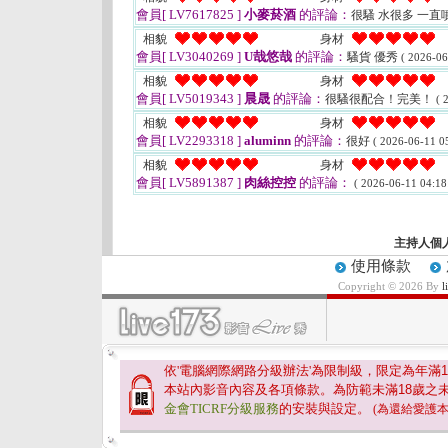
會員[ LV7617825 ]
小麥菸酒
的評論：
很騷 水很多 一直
相貌
身材
會員[ LV3040269 ]
U哉悠哉
的評論：
騷貨 優秀
( 2026-06
相貌
身材
會員[ LV5019343 ]
晨晟
的評論：
很騷很配合！完美！
( 
相貌
身材
會員[ LV2293318 ]
aluminn
的評論：
很好
( 2026-06-11 05
相貌
身材
會員[ LV5891387 ]
肉絲控控
的評論：
( 2026-06-11 04:18
主持人個
使用條款
Copyright © 2026 By
依'電腦網際網路分級辦法'為限制級，限定為年滿
1
本站內影音內容及各項條款。為防範未滿
18
歲之
金會TICRF分級服務
的安裝與設定。
(為還給愛護