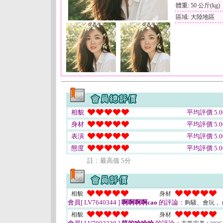
體重: 50 公斤(kg)
區域: 大陸地區
相貌
平均評價 5.0
身材
平均評價 5.0
表演
平均評價 5.0
態度
平均評價 5.0
註﹕最高值 5分
相貌
身材
會員[ LV7640344 ]
啊啊啊啊cao
的評論：
夠騷、會玩，
相貌
身材