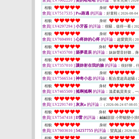
會員[ LV7002220 ]
笑的哈哈哈
的評論：
非常完美
( 2026
相貌
身材
會員[ LV7517535 ]
Pss路過
的評論：
好童鞋
( 2026-08-04 
相貌
身材
會員[ LV4297294 ]
小牙簽
的評論：
很騷，值得一看
( 20
相貌
身材
會員[ LV7694991 ]
心疼妳的心疼
的評論：
超愛寶貝
( 20
相貌
身材
會員[ LV7435708 ]
築夢星辰
的評論：
妹妹聲音好聽，身
相貌
身材
會員[ LV7357010 ]
讓妳射在我的臉
的評論：
很好聊，
相貌
身材
會員[ LV7566534 ]
神奇小志
的評論：
配合度超高超騷
( 
相貌
身材
會員[ LV7465509 ]
搖啊搖啊
的評論：
溫柔氣質美女，
相貌
身材
會員[ LV2291749 ]
灰灰a
的評論：
( 2026-06-24 07:08:05 
相貌
身材
會員[ LV7547418 ]
D雷
的評論：
鹹鹹甜甜 小野貓變小浪
相貌
身材
會員[ LV7603616 ]
54257755
的評論：
蠻真誠
( 2026-06-
相貌
身材